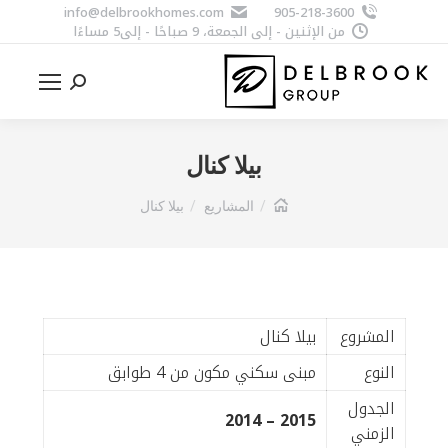
info@delbrookhomes.com
905-218-3600
من الإثنين - إلى الجمعة، 9 صباحًا - إلى5 مساءًا
Search:
بيلا کنال
You are here:
المشاريع
بيلا کنال
المشروع
بيلا کنال
النوع
مبنى سكني مكون من 4 طوابق
الجدول
2015 – 2014
الزمني