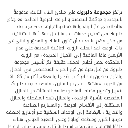
ترتكز
مجموعة دلبروك
على مبادئ البناء الثابتة، مدفوعةً
بالتجديد و موجّهة للتصميم والبراعة الحرفية الخالدة. مع جذور
متأصلة في فنّ البناء والهندسة والتجارة، نجحت مجموعة
دلبروك في تقديم خدمات اقل ما يُقال عنها أنها استثنائية
من خلال فهم ما يعنيه أن تكون المالك و المطوّر والباني في
ذات الوقت. لقد انتقلت الرؤية العائلية القديمة على مدار
الأربعين عامًا الماضية إلى الأجيال الجديدة ، مع الرؤية
المتجدّدة لجعل أحلام العملاء حقيقة. تمّ تأسيس مجموعة
دلبروک من قبل نخبة من كبار الخبراء المتخصصين في المجال
والذين يحظون باحترام كبير وقد جلبوا معهم أكثر من 85 عامًا
من الخبرة لعملائها۔ على مر السنين ، قامت مجموعة دلبروک
بتعزيز وتطوير مختلف أنماط وتصاميم المنشآت من المنازل
المخصصة للأسرة الواحدة ، والمنازل شبه المنفصلة والمنازل
المستقلة إلى الأقسام الفرعية ، والمشاريع الصناعية
والتجارية ، بالإضافة إلى الوحدات السكنية عبر أونتاريو (منطقة
تورنتو الكبرى ومنطقة أوتاوا) وعلى الصعيد الدولي۔ هناك
دائمًا اهتمام دقيق بمدى استدامة كل مشروع وضمان الحفاظ