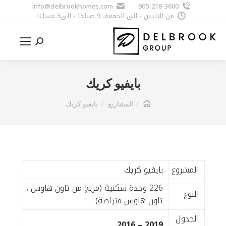
info@delbrookhomes.com
905-218-3600
من الإثنين - إلى الجمعة، 9 صباحًا - إلى5 مساءًا
Search:
بايفيو كريك
You are here:
المشاريع
بايفيو كريك
المشروع
بايفيو كريك
226 وحدة سكنية (مزيج من تاون هاوس ،
النوع
تاون هاوس متراصة)
الجدول
2019 – 2016