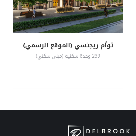
توأم ريجنسي (الموقع الرسمي)
239 وحدة سكنية (مبنى سكني)