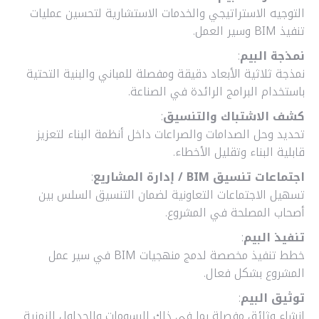
التوجيه الاستراتيجي والخدمات الاستشارية لتحسين عمليات
تنفيذ BIM وسير العمل.
نمذجة البيم
:
نمذجة ثلاثية الأبعاد دقيقة ومفصلة للمباني والبنية التحتية
باستخدام البرامج الرائدة في الصناعة.
كشف الاشتباك والتنسيق
:
تحديد وحل الصدامات والصراعات داخل أنظمة البناء لتعزيز
قابلية البناء وتقليل الأخطاء.
اجتماعات تنسيق BIM / إدارة المشاريع
:
تسهيل الاجتماعات التعاونية لضمان التنسيق السلس بين
أصحاب المصلحة في المشروع.
تنفيذ البيم
:
خطط تنفيذ مخصصة لدمج منهجيات BIM في سير عمل
المشروع بشكل فعال.
توثيق البيم
:
إنشاء وثائق مفصلة بما في ذلك الرسومات والجداول الزمنية