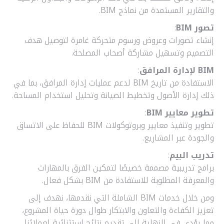
والتقارير المستمدة من نماذج BIM.
تصور BIM
:
إنشاء تصورات وعروض ورسوم متحركة غامرة لتوصيل هدف
التصميم وتسهيل مشاركة أصحاب المصلحة.
BIM لإدارة المرافق
:
الاستفادة من تاريخ BIM لدعم عمليات إدارة المرافق، بما في
ذلك إدارة الأصول وتخطيط الصيانة وتحليل استخدام المساحة.
تطوير معايير BIM
:
تطوير وتنفيذ معايير وبروتوكولات BIM للحفاظ على الاتساق
والجودة عبر المشاريع.
تدريب البيم
:
برامج تدريبية مصممة خصيصًا لتمكين الفرق بالمهارات
والمعرفة المطلوبة للاستفادة من BIM بشكل فعال.
ومن خلال خدمات BIM الشاملة التي نقدمها، نهدف إلى
تعزيز الكفاءة والتعاون والابتكار طوال دورة حياة المشروع،
مما يؤدي في النهاية إلى تقديم نتائج استثنائية لعملائنا.